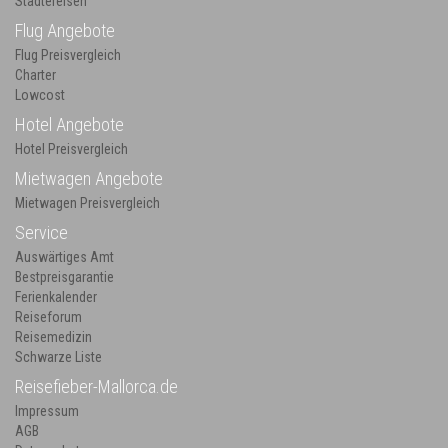
Städtereisen
Flug Angebote
Flug Preisvergleich
Charter
Lowcost
Hotel Angebote
Hotel Preisvergleich
Mietwagen Angebote
Mietwagen Preisvergleich
Service
Auswärtiges Amt
Bestpreisgarantie
Ferienkalender
Reiseforum
Reisemedizin
Schwarze Liste
Reisefieber-Mallorca.de
Impressum
AGB