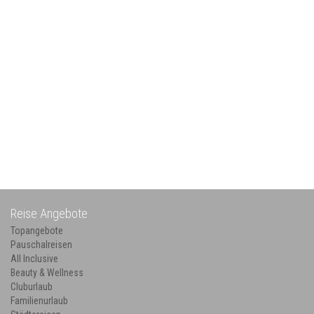
Reise Angebote
Topangebote
Pauschalreisen
All Inclusive
Beauty & Wellness
Cluburlaub
Familienurlaub