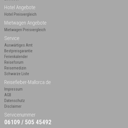
Hotel Angebote
Hotel Preisvergleich
Mietwagen Angebote
Mietwagen Preisvergleich
Service
Auswärtiges Amt
Bestpreisgarantie
Ferienkalender
Reiseforum
Reisemedizin
Schwarze Liste
Reisefieber-Mallorca.de
Impressum
AGB
Datenschutz
Disclaimer
Servicenummer
06109 / 505 45492