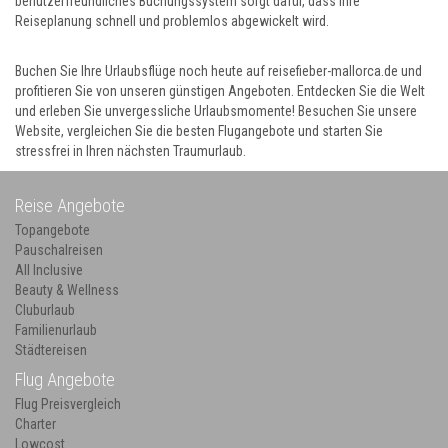
benutzerfreundliches Buchungssystem sorgt dafür, dass Ihre
Reiseplanung schnell und problemlos abgewickelt wird.
Buchen Sie Ihre Urlaubsflüge noch heute auf reisefieber-mallorca.de und
profitieren Sie von unseren günstigen Angeboten. Entdecken Sie die Welt
und erleben Sie unvergessliche Urlaubsmomente! Besuchen Sie unsere
Website, vergleichen Sie die besten Flugangebote und starten Sie
stressfrei in Ihren nächsten Traumurlaub.
Reise Angebote
Topangebote
Pauschalreisen
All Inclusive
Beauty & Wellness
Cluburlaub
Familienurlaub
Städtereisen
Flug Angebote
Flug Preisvergleich
Charter
Lowcost