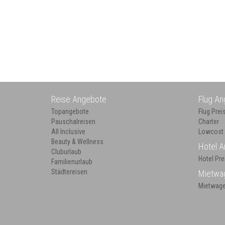
Reise Angebote
Flug A
Topangebote
Flug Prei
Pauschalreisen
Charter
All Inclusive
Lowcost
Beauty & Wellness
Hotel 
Cluburlaub
Hotel Pre
Familienurlaub
Städtereisen
Mietwa
Mietwage