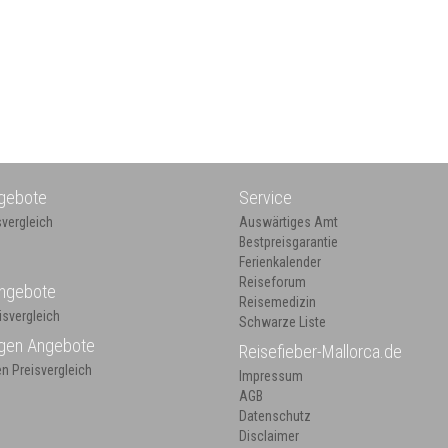
ngebote
Service
svergleich
Auswärtiges Amt
Bestpreisgarantie
Ferienkalender
Reiseforum
Angebote
Reisemedizin
isvergleich
Schwarze Liste
gen Angebote
Reisefieber-Mallorca.de
n Preisvergleich
Impressum
AGB
Datenschutz
Disclaimer