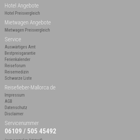
Hotel Angebote
Hotel Preisvergleich
Mietwagen Angebote
Mietwagen Preisvergleich
Service
Auswärtiges Amt
Bestpreisgarantie
Ferienkalender
Reiseforum
Reisemedizin
Schwarze Liste
Reisefieber-Mallorca.de
Impressum
AGB
Datenschutz
Disclaimer
Servicenummer
06109 / 505 45492