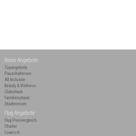
Reise Angebote
Topangebote
Pauschalreisen
All Inclusive
Beauty & Wellness
Cluburlaub
Familienurlaub
Städtereisen
Flug Angebote
Flug Preisvergleich
Charter
Lowcost