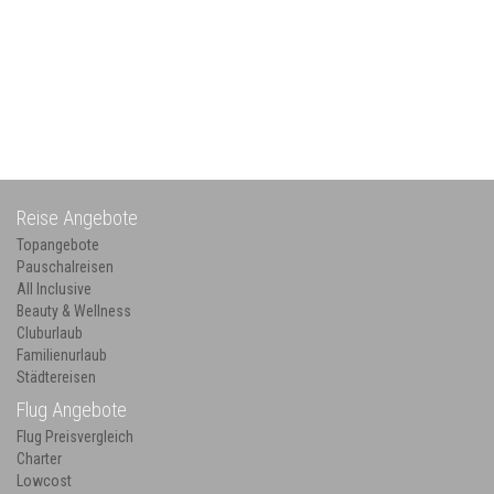
Reise Angebote
Topangebote
Pauschalreisen
All Inclusive
Beauty & Wellness
Cluburlaub
Familienurlaub
Städtereisen
Flug Angebote
Flug Preisvergleich
Charter
Lowcost