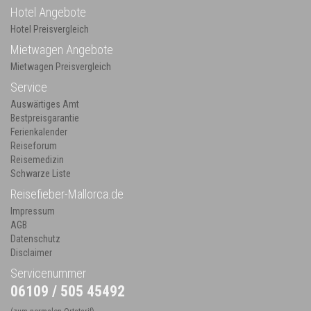
Hotel Angebote
Hotel Preisvergleich
Mietwagen Angebote
Mietwagen Preisvergleich
Service
Auswärtiges Amt
Bestpreisgarantie
Ferienkalender
Reiseforum
Reisemedizin
Schwarze Liste
Reisefieber-Mallorca.de
Impressum
AGB
Datenschutz
Disclaimer
Servicenummer
06109 / 505 45492