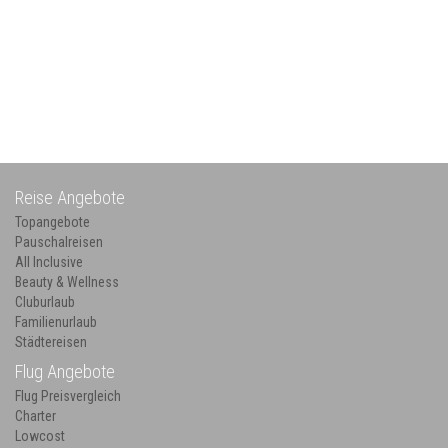
Reise Angebote
Topangebote
Pauschalreisen
All Inclusive
Beauty & Wellness
Cluburlaub
Familienurlaub
Städtereisen
Flug Angebote
Flug Preisvergleich
Charter
Lowcost