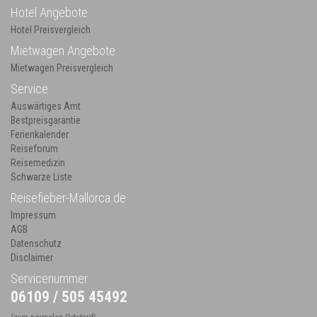
Hotel Angebote
Hotel Preisvergleich
Mietwagen Angebote
Mietwagen Preisvergleich
Service
Auswärtiges Amt
Bestpreisgarantie
Ferienkalender
Reiseforum
Reisemedizin
Schwarze Liste
Reisefieber-Mallorca.de
Impressum
AGB
Datenschutz
Disclaimer
Servicenummer
06109 / 505 45492