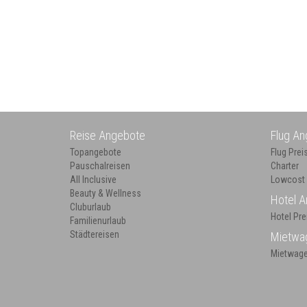
Reise Angebote
Flug A
Topangebote
Flug Prei
Pauschalreisen
Charter
All Inclusive
Lowcost
Beauty & Wellness
Hotel 
Cluburlaub
Hotel Pre
Familienurlaub
Städtereisen
Mietwa
Mietwage