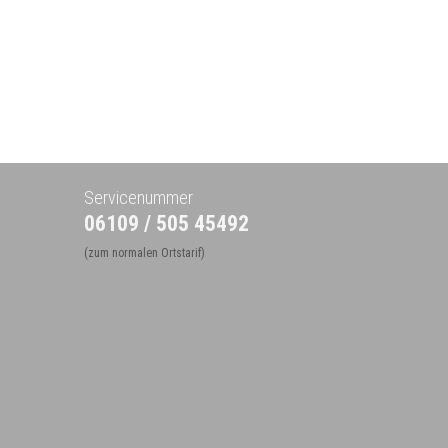
Servicenummer
06109 / 505 45492
(zum normalen Ortstarif)