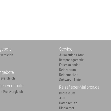
ngebote
Service
svergleich
Auswärtiges Amt
Bestpreisgarantie
Ferienkalender
Reiseforum
Angebote
Reisemedizin
isvergleich
Schwarze Liste
gen Angebote
Reisefieber-Mallorca.de
n Preisvergleich
Impressum
AGB
Datenschutz
Disclaimer