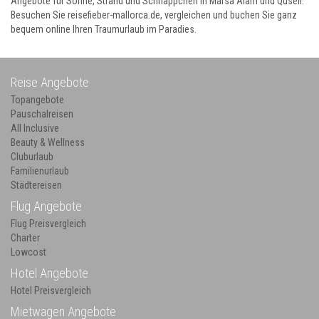
Angebote für Sonne, Strand und Schnäppchen in Marsa Alam und Quseir.
Besuchen Sie reisefieber-mallorca.de, vergleichen und buchen Sie ganz
bequem online Ihren Traumurlaub im Paradies.
Reise Angebote
Topangebote
Pauschalreisen
All Inclusive
Beauty & Wellness
Cluburlaub
Familienurlaub
Städtereisen
Flug Angebote
Flug Preisvergleich
Charter
Lowcost
Hotel Angebote
Hotel Preisvergleich
Mietwagen Angebote